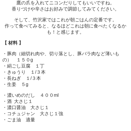
鷹の爪を入れてニコンだりしてもいいですね。
香りづけや辛さはお好みで調節してみてください。
そして、竹沢家ではこれが朝ごはんの定番です。
作って食べてみると、なるほどこれは朝に食べたくなるか
も！と感じます。
【
材料
】
・豚肉（細切れ肉や、切り落とし、豚バラ肉など薄いも
の） １５０g
・絹ごし豆腐 １丁
・きゅうり １/３本
・長ねぎ １/３本
・生姜 ５g
・濃いめのだし ４００ml
・酒 大さじ１
・濃口醤油 大さじ１
・コチュジャン 大さじ１強
・ごま油 適量