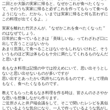
二回とか大阪の実家に帰ると、なぜかこれが食べたくなっ
て、そのうち実家に帰ると必ずこれを作ってもらって食べる
ようになった。だから、いまでは実家に帰ると何も言わずに
この料理が出てくるよ。」
実家を離れた竹沢さんが、” なぜかこれを食べたくなった ”
のはなぜでしょう。
日常的に食べているときは「美味しいね」ってわざわざ口に
出して言うことはないから
あまり意識して食べることはないかもしれないけれど、そう
いうものほど実は体も心も十分に満たしてくれるものなんだ
と思います。
名もなき料理は記憶の中では控えめにいて、思い出そうとし
ないと思い出せないものが多いですが
思い出すとあったかい気持ちになれるものです。そして理由
もなく、食べたくなるものです。
教えてもらった名もなき料理を作る時は、皆さんのささやか
な思いを想像しながら作ります。
ご近所さんと井戸端会議をして、そこで聞いたレシピを真似
しているような気分になり、一人で作っているような気がし