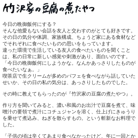
今日の晩御飯何にする？
そんな他愛もない会話を友人と交わすのがとても好きです。
その日の気分や体調、家族構成、ちょうど家にある食材など
でそれぞれに食べたいものの思いをもっています。
違った環境で生活している友人の食べたいものを聞くこと
は、私の日常に新しい感覚や刺激があり、面白いのです。
「今日の晩御飯何にしようかな。なんかあっさりしたものが
食べたいなぁ。」
喫茶店で生クリームが多めのパフェを食べながら話していた
せいか、その日の私の気分は、あっさりしたものでした。
その時に教えてもらったのが『竹沢家の豆腐の煮たやつ』。
作り方を聞いてみると、濃い和風のお出汁で豆腐を煮て、味
噌汁の要領で煮汁にコチュジャンを溶く、仕上げにきゅうり
を乗せて煮込み、ねぎを散らすもの。という斬新なお料理で
した。
「子供の頃は辛くてあまり食べなかったけど、年に一回とか