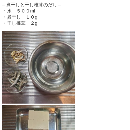
– 煮干しと干し椎茸のだし –
・水 ５００ml
・煮干し １０g
・干し椎茸 ２g