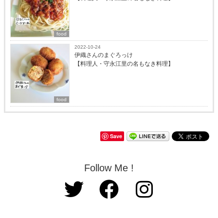
food
2022-10-24
伊織さんのまぐろっけ
【料理人・守永江里の名もなき料理】
food
Save
Follow Me !