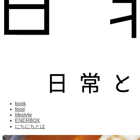
book
food
lifestyle
ENERBOX
にちにちとは