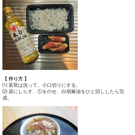
【 作り方 】
⑴ 茗荷は洗って、小口切りにする。
⑵ 器にしらす、①をのせ、白胡麻油をひと回ししたら完
成。