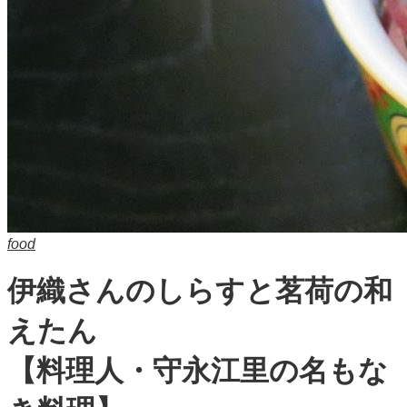
food
伊織さんのしらすと茗荷の和
えたん
【料理人・守永江里の名もな