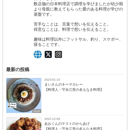
数店舗の日本料理店で調理を学びましたが幼少期
より母親に教えてもらった愛のある料理が学びの
基盤です。
苦手なことは、言葉で想いを伝えること。
得意なことは、料理で想いを伝えること。
趣味は料理以外にフットサル、釣り、スケボー、
寝ることです。
最新の投稿
2023-01-10
まいさんのキーマカレー
【料理人・守永江里の名もなき料理】
food
2022-12-09
あおくんのテストのからあげ
【料理人・守永江里の名もなき料理】