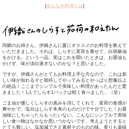
[
名もなき料理とは
]
同郷のお姉さん、伊織さんに夏にオススメのお料理を教えて
いただきました。それは、しらすに茗荷を乗せて、白胡麻油
をかける。という一品。実はこれを聞いたときは、お醤油も
かけず、味が淡白過ぎないのかな？と思いました。
ですが、伊織さんがとてもお料理上手な方なので、これは新
しい味が知れるぞと期待してやってみるとやっぱり想像以上
の絶品！ここまでシンプルで美味しい料理があったんだと驚
きました！1人でしらす1パックは軽く食べました。（笑）
ごま油が優しくしらすの臭みを消してくれて、茗荷の食感が
爽やかで、塩分はしらす本来のものだけで十分でした！お醤
油味にしちゃったらもったいない。こんなにシンプルで美味
しい食べ物はなかなか思いつかないです。考えようとすると
とても難しい。塩加減でさえ素材そのものの味。香りも薬味