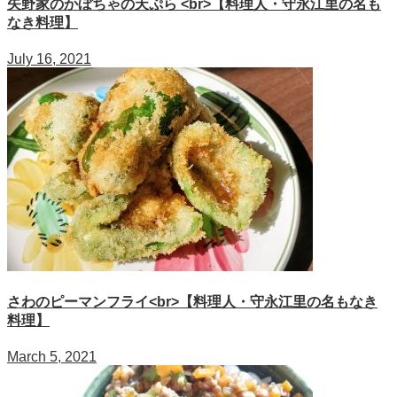
矢野家のかぼちゃの天ぷら <br>【料理人・守永江里の名も
なき料理】
July 16, 2021
さわのピーマンフライ<br>【料理人・守永江里の名もなき
料理】
March 5, 2021