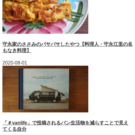
守永家のささみのパサパサしたやつ【料理人・守永江里の名
もなき料理】
2020-08-01
「＃vanlife」で投稿されるバン生活物を減らすことで見え
てくる自分