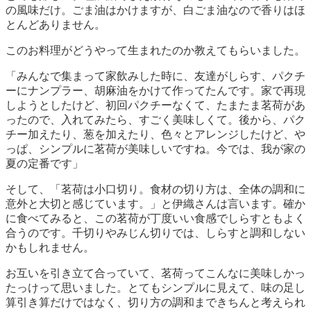
の風味だけ。ごま油はかけますが、白ごま油なので香りはほ
とんどありません。
このお料理がどうやって生まれたのか教えてもらいました。
「みんなで集まって家飲みした時に、友達がしらす、パクチ
ーにナンプラー、胡麻油をかけて作ってたんです。家で再現
しようとしたけど、初回パクチーなくて、たまたま茗荷があ
ったので、入れてみたら、すごく美味しくて。後から、パク
チー加えたり、葱を加えたり、色々とアレンジしたけど、や
っぱ、シンプルに茗荷が美味しいですね。今では、我が家の
夏の定番です」
そして、「茗荷は小口切り。食材の切り方は、全体の調和に
意外と大切と感じています。」と伊織さんは言います。確か
に食べてみると、この茗荷が丁度いい食感でしらすともよく
合うのです。千切りやみじん切りでは、しらすと調和しない
かもしれません。
お互いを引き立て合っていて、茗荷ってこんなに美味しかっ
たっけって思いました。とてもシンプルに見えて、味の足し
算引き算だけではなく、切り方の調和まできちんと考えられ