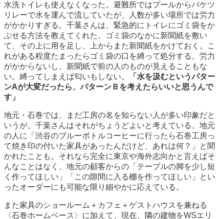
水洗トイレも使えなくなった。避難所ではプールからバケツ
リレーで水を運んで流していたが、人数が多い場所では労力
がかかりすぎる。千葉さんは、緊急的にトイレにゴミ袋をか
ぶせる方法を教えてくれた。ゴミ袋のなかに新聞紙を敷い
て、その上に用を足し、上からまた新聞紙をかけておく。こ
れがある程度たまったらゴミ袋の口を縛って処分する。労力
がかからないし、新聞紙で前の人のものが見えることもな
い。縛ってしまえば匂いもしない。
「水を汲むというパター
ンAが大変だったら、パターンＢを考えたらいいと思うんで
す」
地元・石巻では、まだ工房の名を知らない人が多い印象だと
いうが、千葉さんはそれがちょうどよいと考えている。地元
の人に「渋谷のブルーボトルコーヒーに行ったら石巻工房っ
て焼き印の付いた家具があったんだけど、あれは何？」と聞
かれたことも。それなら完全に東京や海外志向かと言えばそ
んなことはなく、地元の顧客からの「テーブルの脚を少し短
く作ってほしい」「この隙間に入る棚を作ってほしい」とい
ったオーダーにも可能な限り細やかに応えている。
また家具のショールーム＋カフェ＋ゲストハウスを兼ねる
〈石巻ホームベース〉に加えて、現在、隣の建物をWSエリ