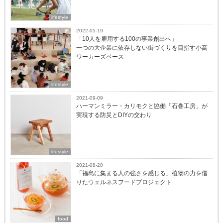
lifestyle
2022-05-19
「10人を雇用する100の事業創出へ」
一つの大企業に依存しない街づくりを目指す小高
ワーカーズベース
lifestyle
2021-09-09
ハーマンミラー・カリモクと協働「石巻工房」が
実現する防災とDIYの交わり
lifestyle
2021-08-20
「福島に集まる人の強さを感じる」植物の力を借
りたウェルネスフードプロジェクト
food