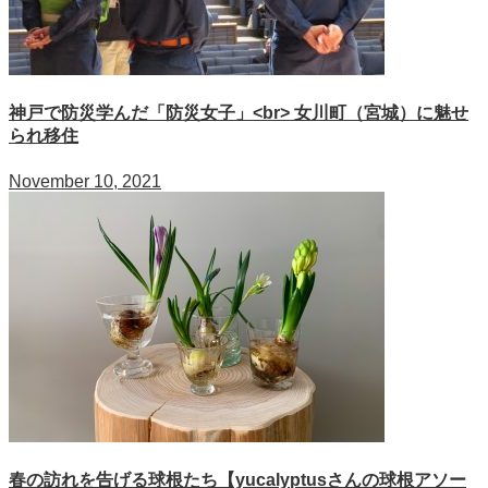
神戸で防災学んだ「防災女子」<br> 女川町（宮城）に魅せ
られ移住
November 10, 2021
春の訪れを告げる球根たち【yucalyptusさんの球根アソー