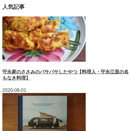
人気記事
守永家のささみのパサパサしたやつ【料理人・守永江里の名
もなき料理】
2020-08-01