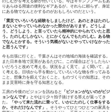
のしむかを考える癖が付いている。今はキャンプブームもあ
りあらゆる用途の便利なギアあるが、それらに頼らず、身近
にある物でなんとかするのがおもしろいのだという。
「震災でいろいろな経験をしましたけど、あのときはたのし
まないとやっていられなかった部分があります。どうしよ
う、どうしよう、と言っていたら精神的にやられていたと思
う。たのしむしかない、とにかくなんでもたのしむ。ある物
でなんとかする。そういう気概がないとやっていけなかった
と思うんです」
今も出張に行くと、千葉さんはその地域の海抜を確認する。
また日本各地で災害があるたびに、この場合はどうしたらい
いだろうと改めて考える。状況をよく見て、よく聞いて、よ
く考える。日頃から手を動かしていろいろな物を作ってみる
こと、想像力を鍛えておくこと。ものづくりの知恵は、その
まま災害時に身を守る知恵となる。
工房の今後のビジョンを訊ねると
「ビジョンがないのがビジ
ョンなんです」
とやはり少々拍子抜けする答えが返ってき
た。
「やって来た流れに乗って、いかにたのしく仕事をする
か。それだけなんです」
。そうやってひとつひとつの家具を