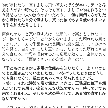
物が壊れたら、直すよりも買い替えたほうが早いし安いと考
える人が多い時代だ。そもそも直す、ましてや物を作るとい
う発想もない人のほうが多いだろう。
「僕は面倒くさがりだ
から壊れたら自分で直すし、買った物でもより使いやすいよ
う手を加えたりします」
面倒だから、と買い直す人は、短期的には楽かもしれない
が、物のしくみがずっと分からないまま、また壊れたら買う
しかない。一方で千葉さんは長期的な楽を選ぶ。しくみの本
質を見て、自分で作ったり直すから、たとえまた壊れても自
分で直せる。本質を理解するから応用が効くし、全体が良く
なっていく。「面倒くさい」の定義が違うのだ。
「子どものときから家電の仕組みを知りたくて、よくバラし
てまた組み立てていましたね。TVをバラしたときはどうし
ても直せなくて、親にめちゃくちゃ怒られましたが…
（笑）。それに津波で店が壊れたときに、工務店に修理を頼
んだとしても周りが全部そんな状況ですから、待っていても
来てくれません。そしたら次の手として、ある物で直すしか
ないですから」
ライフライン、物流が止まったとき、買い直しはできなくな