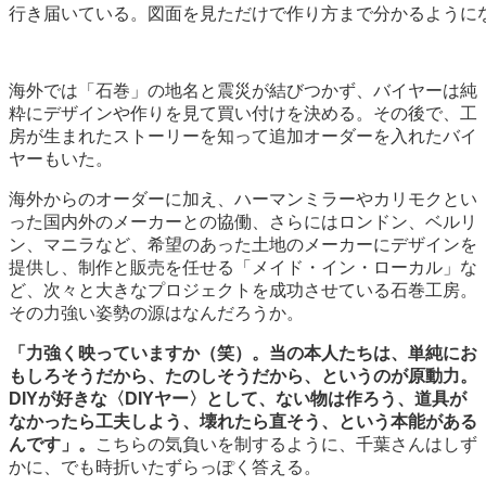
行き届いている。図面を見ただけで作り方まで分かるように
海外では「石巻」の地名と震災が結びつかず、バイヤーは純
粋にデザインや作りを見て買い付けを決める。その後で、工
房が生まれたストーリーを知って追加オーダーを入れたバイ
ヤーもいた。
海外からのオーダーに加え、ハーマンミラーやカリモクとい
った国内外のメーカーとの協働、さらにはロンドン、ベルリ
ン、マニラなど、希望のあった土地のメーカーにデザインを
提供し、制作と販売を任せる「メイド・イン・ローカル」な
ど、次々と大きなプロジェクトを成功させている石巻工房。
その力強い姿勢の源はなんだろうか。
「力強く映っていますか（笑）。当の本人たちは、単純にお
もしろそうだから、たのしそうだから、というのが原動力。
DIYが好きな〈DIYヤー〉として、ない物は作ろう、道具が
なかったら工夫しよう、壊れたら直そう、という本能がある
んです」。
こちらの気負いを制するように、千葉さんはしず
かに、でも時折いたずらっぽく答える。