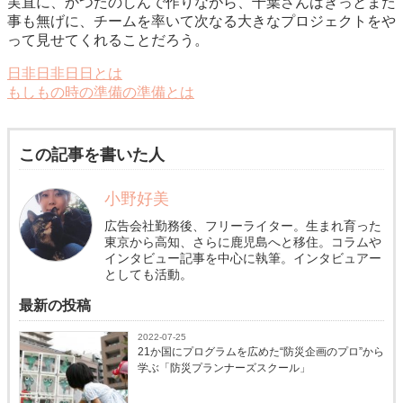
実直に、かつたのしんで作りながら、千葉さんはきっとまた
事も無げに、チームを率いて次なる大きなプロジェクトをや
って見せてくれることだろう。
日非日非日日とは
もしもの時の準備の準備とは
この記事を書いた人
小野好美
広告会社勤務後、フリーライター。生まれ育った
東京から高知、さらに鹿児島へと移住。コラムや
インタビュー記事を中心に執筆。インタビュアー
としても活動。
最新の投稿
2022-07-25
21か国にプログラムを広めた“防災企画のプロ”から
学ぶ「防災プランナーズスクール」