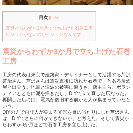
目次
[
hide
]
震災からわずか3か月で立ち上げた石巻工房
ビジョンがないのがビジョンなんです
震災からわずか3か月で立ち上げた石巻
工房
工房の代表は東京で建築家・デザイナーとして活躍する芦沢
啓治さん。芦沢さんは震災直後に訪れた石巻で、とある居酒
屋と出会う。地震と津波の被害に遭うも、店主自ら、ボラン
ティアとともに泥を搔きだし、DIYで立て直した店だった。
再開した店には、電気が復旧する前から人が集まっていたと
いう。
DIYの力で再び人が集まる光景を目の当たりにした芦沢さん
は「DIYでさらに何かできないか」と考えた。そして震災か
らわずか3か月ほどで石巻工房を立ち上げた。