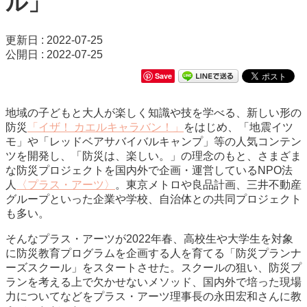
ル」
更新日 : 2022-07-25
公開日 : 2022-07-25
Save
地域の子どもと大人が楽しく知識や技を学べる、新しい形の
防災
「イザ！ カエルキャラバン！」
をはじめ、「地震イツ
モ」や「レッドベアサバイバルキャンプ」等の人気コンテン
ツを開発し、「防災は、楽しい。」の理念のもと、さまざま
な防災プロジェクトを国内外で企画・運営しているNPO法
人
〈プラス・アーツ〉
。東京メトロや良品計画、三井不動産
グループといった企業や学校、自治体との共同プロジェクト
も多い。
そんなプラス・アーツが2022年春、高校生や大学生を対象
に防災教育プログラムを企画する人を育てる「防災プランナ
ーズスクール」をスタートさせた。スクールの狙い、防災プ
ランを考える上で欠かせないメソッド、国内外で培った現場
力についてなどをプラス・アーツ理事長の永田宏和さんに教