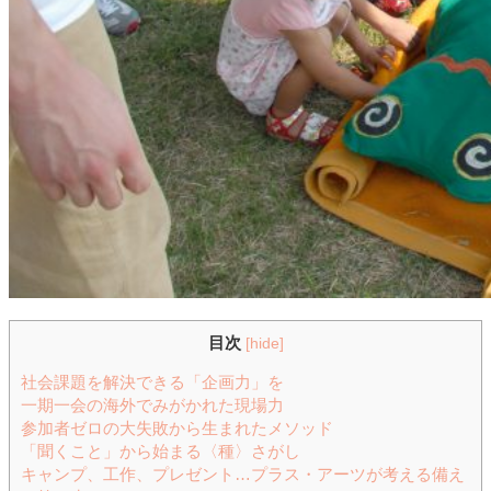
目次
[
hide
]
社会課題を解決できる「企画力」を
一期一会の海外でみがかれた現場力
参加者ゼロの大失敗から生まれたメソッド
「聞くこと」から始まる〈種〉さがし
キャンプ、工作、プレゼント…プラス・アーツが考える備え