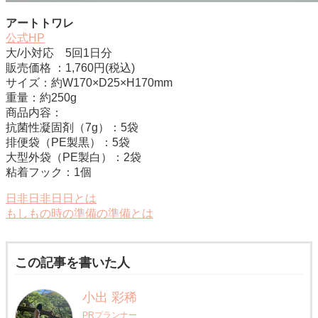
アートトワレ
公式HP
大/小対応 5回1日分
販売価格 ：1,760円(税込)
サイズ：約W170×D25×H170mm
重量：約250g
商品内容：
抗菌性凝固剤（7g）：5袋
排便袋（PE製黒）：5袋
大型外袋（PE製白）：2袋
粘着フック：1個
日非日非日日とは
もしもの時の準備の準備とは
この記事を書いた人
小出 彩稀
PRプランナー