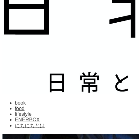
book
food
lifestyle
ENERBOX
にちにちとは