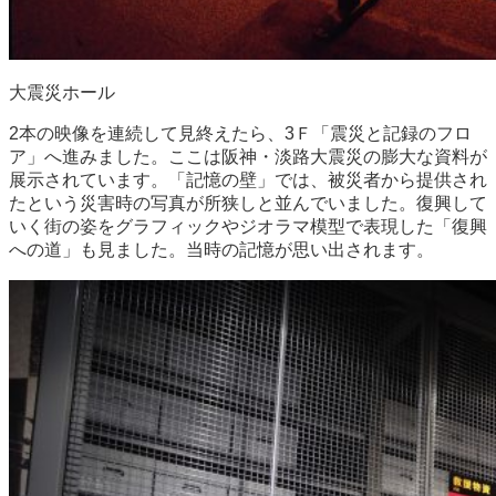
大震災ホール
2本の映像を連続して見終えたら、3Ｆ「震災と記録のフロ
ア」へ進みました。ここは阪神・淡路大震災の膨大な資料が
展示されています。「記憶の壁」では、被災者から提供され
たという災害時の写真が所狭しと並んでいました。復興して
いく街の姿をグラフィックやジオラマ模型で表現した「復興
への道」も見ました。当時の記憶が思い出されます。