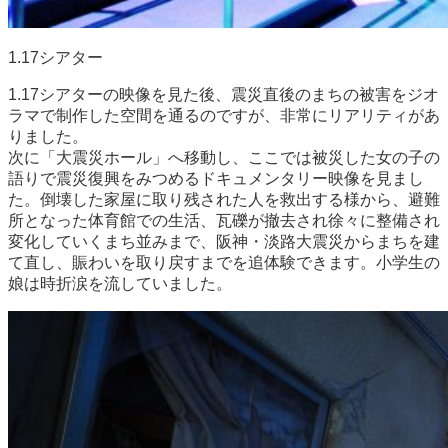
1.17シアター
1.17シアターの映像を見た後、震災直後のまちの被害をジオ
ラマで制作した空間を通るのですが、非常にリアリティがあ
りました。
次に「大震災ホール」へ移動し、ここでは被災した女の子の
語りで震災復興をみつめるドキュメンタリー映像を見まし
た。倒壊した家屋に取り残された人を救出する様から、避難
所となった体育館での生活、瓦礫が撤去され徐々に整備され
変化していくまち並みまで、阪神・淡路大震災からまちを建
て直し、賑わいを取り戻すまでを追体験できます。小学生の
娘は時折涙を流していました。