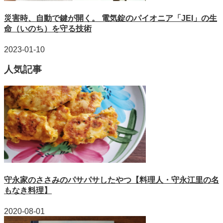
災害時、自動で鍵が開く。 電気錠のパイオニア「JEI」の生
命（いのち）を守る技術
2023-01-10
人気記事
守永家のささみのパサパサしたやつ【料理人・守永江里の名
もなき料理】
2020-08-01