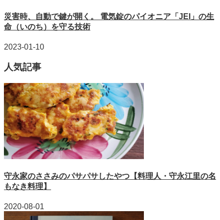
災害時、自動で鍵が開く。 電気錠のパイオニア「JEI」の生
命（いのち）を守る技術
2023-01-10
人気記事
守永家のささみのパサパサしたやつ【料理人・守永江里の名
もなき料理】
2020-08-01