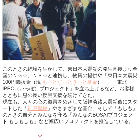
このときの経験を生かして、東日本大震災の発生直後より全
国のＮＧＯ、ＮＰＯと連携し、物資の提供や「東日本大震災
100円義援金（現
もっとずっときっと基金
）」、「東北
IPPO（いっぽ）プロジェクト」を立ち上げるなど、お客様
とともに息の長い復興支援を続けてきた。
現在も、人々の心の復興をめざして阪神淡路大震災後にスタ
ートした「
神戸學校
」やさまざまな基金、そして「もしも」
のときの自分とみんなを守る「みんなのBOSAIプロジェク
ト もしもしも」など幅広いプロジェクトを推進している。