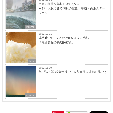
水害の犠牲を無駄にはしない。
水都・大阪にみる防災の歴史「津波・高潮ステー
ション」
lifestyle
2022-12-10
非常時でも、いつものおいしいご飯を
「尾西食品の長期保存食」
food
2022-11-30
年2回の消防設備点検で、火災事故を未然に防ごう
lifestyle