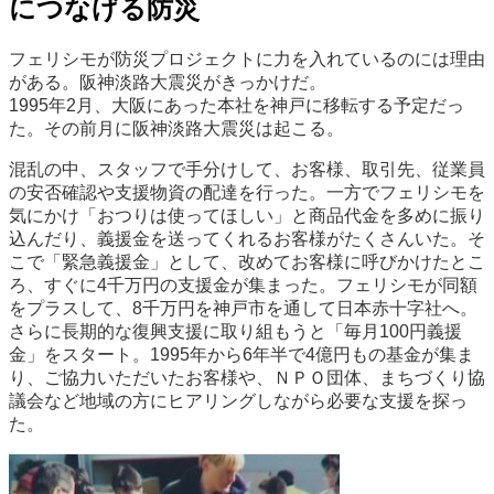
につなげる防災
フェリシモが防災プロジェクトに力を入れているのには理由
がある。阪神淡路大震災がきっかけだ。
1995年2月、大阪にあった本社を神戸に移転する予定だっ
た。その前月に阪神淡路大震災は起こる。
混乱の中、スタッフで手分けして、お客様、取引先、従業員
の安否確認や支援物資の配達を行った。一方でフェリシモを
気にかけ「おつりは使ってほしい」と商品代金を多めに振り
込んだり、義援金を送ってくれるお客様がたくさんいた。そ
こで「緊急義援金」として、改めてお客様に呼びかけたとこ
ろ、すぐに4千万円の支援金が集まった。フェリシモが同額
をプラスして、8千万円を神戸市を通して日本赤十字社へ。
さらに長期的な復興支援に取り組もうと「毎月100円義援
金」をスタート。1995年から6年半で4億円もの基金が集ま
り、ご協力いただいたお客様や、ＮＰＯ団体、まちづくり協
議会など地域の方にヒアリングしながら必要な支援を探っ
た。