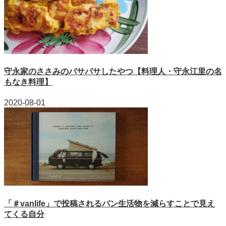
守永家のささみのパサパサしたやつ【料理人・守永江里の名
もなき料理】
2020-08-01
「＃vanlife」で投稿されるバン生活物を減らすことで見え
てくる自分