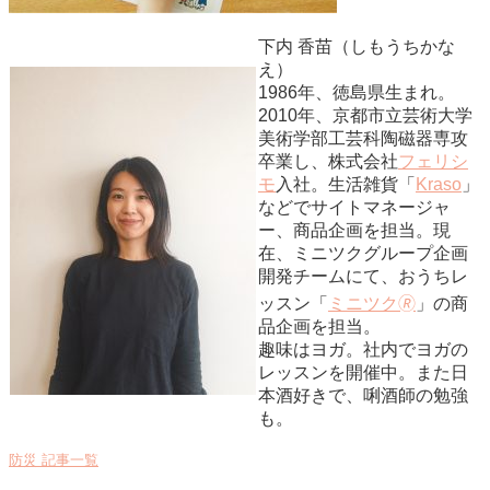
下内 香苗（しもうちかな
え）
1986年、徳島県生まれ。
2010年、京都市立芸術大学
美術学部工芸科陶磁器専攻
卒業し、株式会社
フェリシ
モ
入社。生活雑貨「
Kraso
」
などでサイトマネージャ
ー、商品企画を担当。現
在、ミニツクグループ企画
開発チームにて、おうちレ
ッスン「
ミニツク🄬
」の商
品企画を担当。
趣味はヨガ。社内でヨガの
レッスンを開催中。また日
本酒好きで、唎酒師の勉強
も。
防災 記事一覧