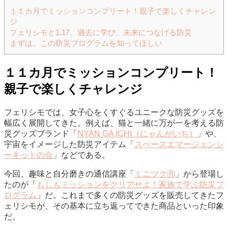
１１カ月でミッションコンプリート！親子で楽しくチャレン
ジ
フェリシモと1.17。過去に学び、未来につなげる防災
まずは、この防災プログラムを知ってほしい
１１カ月でミッションコンプリート！
親子で楽しくチャレンジ
フェリシモでは、女子心をくすぐるユニークな防災グッズを
幅広く展開してきた。例えば、猫と一緒に万が一を考える防
災グッズブランド「
NYAN GA ICHI（にゃんがいち）
」や、
宇宙をイメージした防災アイテム「
スペースエマージェンシ
ーキットの会
」などである。
今回、趣味と自分磨きの通信講座「
ミニツクⓇ
」から登場し
たのが「
もしもミッションをクリアせよ！家族で学ぶ防災プ
ログラム
」だ。これまで多くの防災グッズを販売してきたフ
ェリシモが、その基本に立ち返ってできた商品といった印象
だ。