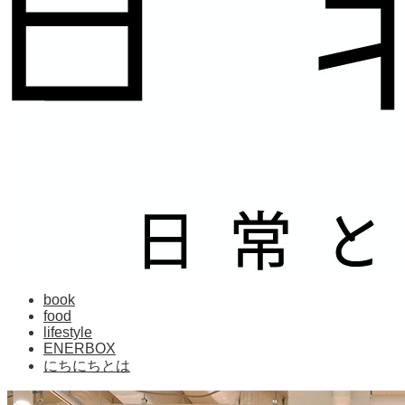
book
food
lifestyle
ENERBOX
にちにちとは