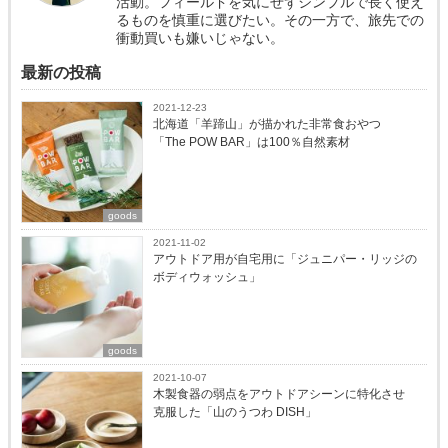
活動。フィールドを気にせずシンプルで長く使え
るものを慎重に選びたい。その一方で、旅先での
衝動買いも嫌いじゃない。
最新の投稿
2021-12-23
北海道「羊蹄山」が描かれた非常食おやつ
「The POW BAR」は100％自然素材
goods
2021-11-02
アウトドア用が自宅用に「ジュニパー・リッジの
ボディウォッシュ」
goods
2021-10-07
木製食器の弱点をアウトドアシーンに特化させ
克服した「山のうつわ DISH」