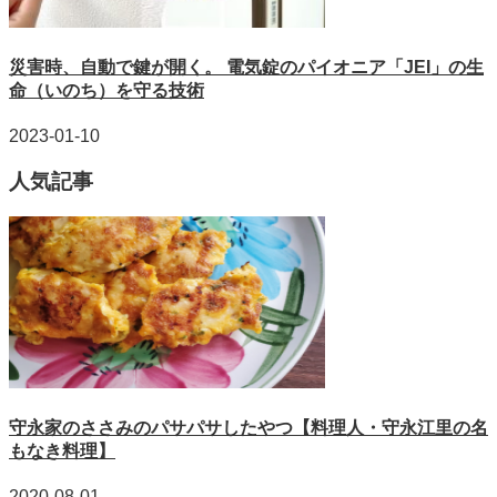
災害時、自動で鍵が開く。 電気錠のパイオニア「JEI」の生
命（いのち）を守る技術
2023-01-10
人気記事
守永家のささみのパサパサしたやつ【料理人・守永江里の名
もなき料理】
2020-08-01