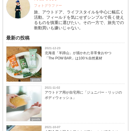
フォトグラファー
旅、アウトドア、ライフスタイルを中心に幅広く
活動。フィールドを気にせずシンプルで長く使え
るものを慎重に選びたい。その一方で、旅先での
衝動買いも嫌いじゃない。
最新の投稿
2021-12-23
北海道「羊蹄山」が描かれた非常食おやつ
「The POW BAR」は100％自然素材
goods
2021-11-02
アウトドア用が自宅用に「ジュニパー・リッジの
ボディウォッシュ」
goods
2021-10-07