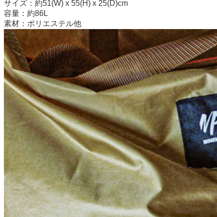
サイズ：約51(W) x 55(H) x 25(D)cm
容量：約86L
素材：ポリエステル他