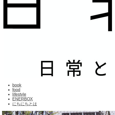
book
food
lifestyle
ENERBOX
にちにちとは