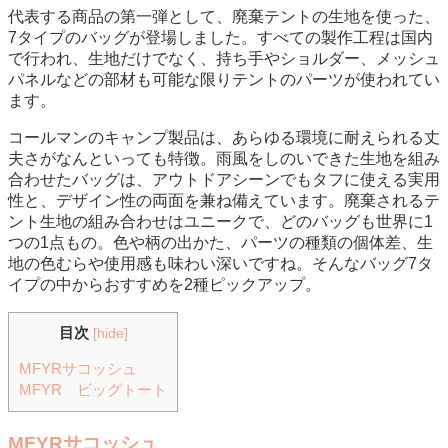
代表する商品の第一弾として、廃棄テントの生地を使った、
7タイプのバッグが登場しました。すべての製作工程は国内
で行われ、生地だけでなく、持ち手やショルダー、メッシュ
パネルなどの部材も可能な限りテントのパーツが使われてい
ます。
コールマンのキャンプ製品は、あらゆる環境に耐えられる丈
夫さがなんといっても特徴。雨風をしのいできた生地を組み
合わせたバッグは、アウトドアシーンでもタフに使える実用
性と、デザイン性の両面を兼ね備えています。廃棄されるテ
ント生地の組み合わせはユニークで、どのバッグも世界に1
つの1点もの。色や柄の出かた、パーツの種類の個体差、生
地の色むらや使用感も味わい深いですね。そんなバッグ7タ
イプの中からおすすめを2種ピックアップ。
目次
[
hide
]
MFYRサコッシュ
MFYR ビッグトート
MFYRサコッシュ