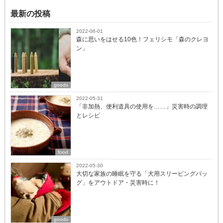
最新の投稿
2022-06-01
森に思いをはせる10色！フェリシモ「森のクレヨ
ン」
goods
2022-05-31
「非加熱、便利道具の使用を……」災害時の調理
とレシピ
food
2022-05-30
大切な家族の睡眠を守る「犬用スリーピングバッ
グ」をアウトドア・災害時に！
goods