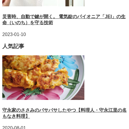
災害時、自動で鍵が開く。 電気錠のパイオニア「JEI」の生
命（いのち）を守る技術
2023-01-10
人気記事
守永家のささみのパサパサしたやつ【料理人・守永江里の名
もなき料理】
2020-08-01