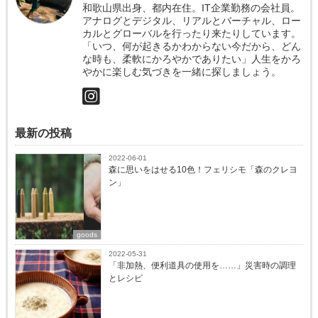
和歌山県出身、都内在住。IT企業勤務の会社員。
アナログとデジタル、リアルとバーチャル、ロー
カルとグローバルを行ったり来たりしています。
「いつ、何が起きるかわからない今だから、どん
な時も、柔軟にかろやかでありたい」人生をかろ
やかに楽しむ気づきを一緒に探しましょう。
最新の投稿
2022-06-01
森に思いをはせる10色！フェリシモ「森のクレヨ
ン」
goods
2022-05-31
「非加熱、便利道具の使用を……」災害時の調理
とレシピ