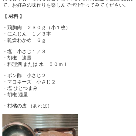
て、お好みの味作りを楽しんでぜひ作ってみてください。
【 材料 】
・鶏胸肉 ２３０ｇ（小１枚）
・にんじん １／３本
・乾燥わかめ ６ｇ
・塩 小さじ１／３
・胡椒 適量
・料理酒 または 水 ５０ｍｌ
・ポン酢 小さじ２
・マヨネーズ 小さじ２
・塩 ひとつまみ
・胡椒 適量
・柑橘の皮 （あれば）