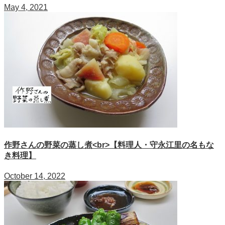
May 4, 2021
作野さんの野菜の蒸し煮<br>【料理人・守永江里の名もな
き料理】
October 14, 2022