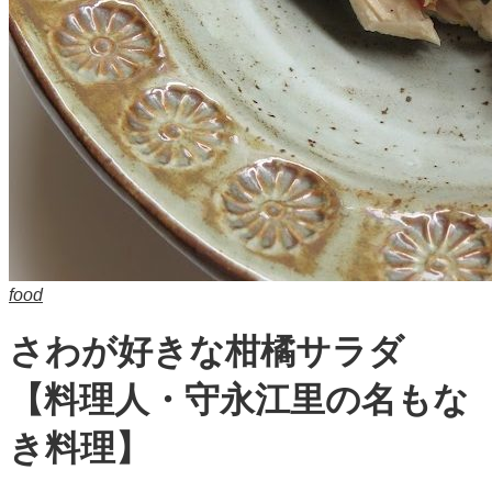
food
さわが好きな柑橘サラダ
【料理人・守永江里の名もな
き料理】