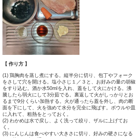
【 作り方 】
(1) 鶏胸肉を蒸し煮にする。縦半分に切り、包丁やフォーク
をさして穴を開ける。塩小さじ１／３と、お好みの量の胡椒
をすり込む。酒か水50mlを入れ、蓋をして火にかける。沸
騰したら弱火にして3分茹でる。裏返して火がしっかりとお
るまで9分くらい加熱する。火が通ったら蓋を外し、肉の断
面を下にして、火を強めて水分を完全に飛ばす。ボウルや皿
に入れて、粗熱をとっておく。
(2) わかめは水で戻し、よく洗って絞り、ザルに上げてお
く。
(3) にんじんは食べやすい大きさに切り、好みの硬さになる