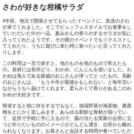
さわが好きな柑橘サラダ
4年前、地元で開催させてもらったイベントに、友達のさわ
が来てくれました。そこでビュッフェスタイルでお食事をし
ていただいた中の一品、夏みかんの香りのするサラダが気に
入ってくれたようです。その後のイベントでもリクエストし
てくれたり、うちに遊びに来た時に食べたいと言ってくれた
りします。
この料理は一言で表すと、地のものを地のもので和えたも
の。具材には長州どり、わかめ、にんじんを使いました。わ
かめは海人である親戚のおじさんが潜ってとったもの。高齢
のおじさんは、「もう今年が最後かもしれない」と毎年言い
ながらうちへ届けてくれます。柔らかくて香りがあるこのわ
かめが大好きです。
帰省すると他に何をするでもなく、地場野菜や海産物、農産
物をとにかく楽しみます。あらゆる新鮮な食材が揃ってい
て、近所で手軽に手に入るので、陽の当たる実家の台所に立
つと作りたいもののイメージがどんどん湧き、台所から離れ
られなくなります。お客さんと会話する時間や食べていただ