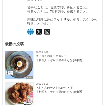
苦手なことは、言葉で想いを伝えること。
得意なことは、料理で想いを伝えること。
趣味は料理以外にフットサル、釣り、スケボー、
寝ることです。
最新の投稿
2023-01-10
まいさんのキーマカレー
【料理人・守永江里の名もなき料理】
food
2022-12-09
あおくんのテストのからあげ
【料理人・守永江里の名もなき料理】