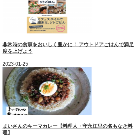
非常時の食事をおいしく豊かに！ アウトドアごはんで満足
度を上げよう
2023-01-25
まいさんのキーマカレー【料理人・守永江里の名もなき料
理】