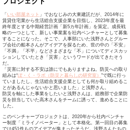
プロジェクト
「
いい部屋ネット
」でおなじみの大東建託だが、2014年に
賃貸住宅業から生活総合支援企業を目指し、2023年度を最
終年度とする中期経営計画「新5カ年計画」を策定。成長戦
略の一つとして、新しい事業案を社内ベンチャーとして募集
することになった。そこで、人事部にいた浅野さんとグルー
プ会社の船本さんがアイデアを探るため、世の中の「不安」
「不満」「不平」などさまざまな「不」についてディスカッ
ションしていたとき「災害」というワードが出てきたそう
だ。
「災害に対する不安は誰にでもありますよね。防災への取り
組みは“
ぼ・く・ラボ（防災と暮らしの研究室）
”で既に行っ
ていましたし、生活総合支援企業としても何か取り組めるこ
とがあるんじゃないかと思いました」と浅野さん。
防災を軸にした事業をしたいと浅野さんは、総務部で企業防
災を担当していた高木さんをチームに誘って、進めることに
した。
このベンチャープロジェクトは、2020年から社内ベンチャ
ー制度「ミライノベーター」として本格化。第一回目の募集
では451件ものアイデアが集まったそうだ。浅野さんたちの