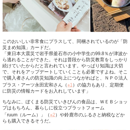
このおいしい非常食にプラスして、同梱されているのが「防
災まめ知識」カードだ。
「東日本大震災で岩手県釜石市の小中学生の99.8％が津波か
ら逃れることができた。それは普段から防災教育をしっかり
続けていたからだと言われています。やっぱり知識は大切
で、それをアップデートしていくことも必要ですよね。そこ
で購入者さんの防災知識の向上につながればと、ＮＰＯ法人
プラス・アーツ永田宏和さん（
※1
）の協力もあり、定期便
に防災の情報カードをお入れしています」
ちなみに、ぼくまる防災ていきびんの食品は、ＷＥＢショッ
プはもちろん、暮らしに役立つプラットフォーム
「ruum（ルーム）」（
※2
）や鈴鹿市のふるさと納税などか
らも購入できるそうだ。