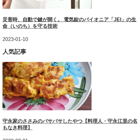
災害時、自動で鍵が開く。 電気錠のパイオニア「JEI」の生
命（いのち）を守る技術
2023-01-10
人気記事
守永家のささみのパサパサしたやつ【料理人・守永江里の名
もなき料理】