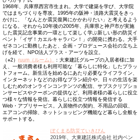
1968年、兵庫県西宮市生まれ。大学で建築を学び、大学院
ではまちづくりを専攻。1995年の阪神・淡路大震災をきっ
かけに、「なんとか震災復興にかかわりたい」と考えるよう
になる。それから10年後の2005年、兵庫県と神戸市が実施
した震災記念事業の一環として楽しく学ぶ新しい形の防災イ
ベント「イザ！カエルキャラバン！」の開発に携わる。大手
ゼネコンに勤務したあと、企画・プロデュース会社の立ち上
げを経て、NPO法人プラス・アーツを設立。
（※2）
ruum（ルーム）
：大東建託グループの入居者様に加
え、一般消費者様も利用可能な「暮らしに特化」したプラッ
トフォーム。新生活を始めるにあたり必要なライフライン、
インターネットなどのお得なプラン紹介や、日々の生活を楽
しむためのオンラインコンテンツの配信、サブスクリプショ
ンサービスやクーポンの提供など、利用者様の暮らしに役立
つ様々な情報を発信。暮らしに役立つ情報を発信する
Web・アプリサービス。入居物件の契約、不用品の回収、
エアコンの掃除、ネットショッピング機能など暮らし全般を
サポートする。
ぼくまる防災ていきびん
2019年、大東建託株式会社 社内ベン