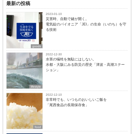
最新の投稿
2023-01-10
災害時、自動で鍵が開く。
電気錠のパイオニア「JEI」の生命（いのち）を守
る技術
goods
2022-12-30
水害の犠牲を無駄にはしない。
水都・大阪にみる防災の歴史「津波・高潮ステー
ション」
lifestyle
2022-12-10
非常時でも、いつものおいしいご飯を
「尾西食品の長期保存食」
food