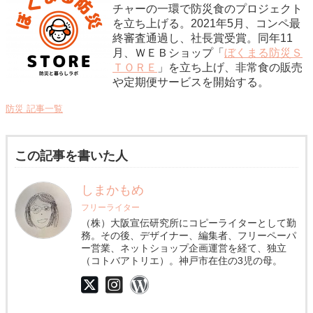
チャーの一環で防災食のプロジェクト
を立ち上げる。2021年5月、コンペ最
終審査通過し、社長賞受賞。同年11
月、ＷＥＢショップ「
ぼくまる防災Ｓ
ＴＯＲＥ
」を立ち上げ、非常食の販売
や定期便サービスを開始する。
防災 記事一覧
この記事を書いた人
しまかもめ
フリーライター
（株）大阪宣伝研究所にコピーライターとして勤
務。その後、デザイナー、編集者、フリーペーパ
ー営業、ネットショップ企画運営を経て、独立
（コトバアトリエ）。神戸市在住の3児の母。