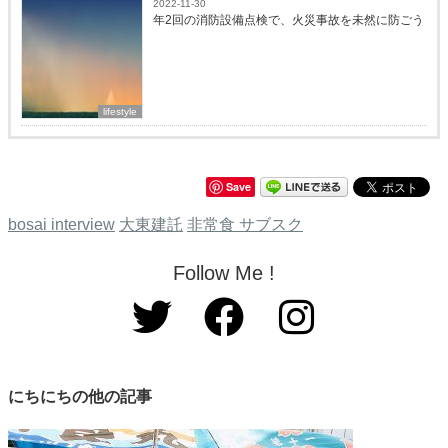
2022-11-30
年2回の消防設備点検で、火災事故を未然に防ごう
lifestyle
Save
bosai interview
大東建託
非常食 サブスク
Follow Me !
にちにちの他の記事