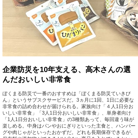
企業防災を10年支える、高木さんの選
んだおいしい非常食
ぼくまる防災で一番のおすすめは「ぼくまる防災ていきび
ん」というサブスクサービスだ。3ヵ月に1回、1日に必要な
非常食の詰め合わせが届けられる。家族向け「４人1日分お
いしい非常食」「3人1日分おいしい非常食」、単身者向け
「1人1日分おいしい非常食」の3種類あって、毎回違う味が
楽しめる。中身はパンやおにぎりといった主食と、ハンバー
グや肉じゃがといったおかずだ。どれも長期保存できるが、