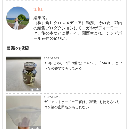
tutu.
編集者。
（株）角川クロスメディアに勤務。その後、都内
の編集プロダクションにてヨガやボディーワー
ク、旅の本などに携わる。関西生まれ、シンガポ
ール在住の猫飼い。
最新の投稿
2022-12-29
“いざ”じゃない日の備えについて。「SIXTH」とい
う名の香水で考えてみる
goods
2022-12-28
ガジェットポーチの正解は、調理にも使えるシリ
コン製の密閉袋かもしれない
goods