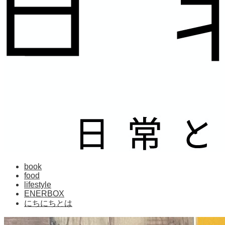
book
food
lifestyle
ENERBOX
にちにちとは