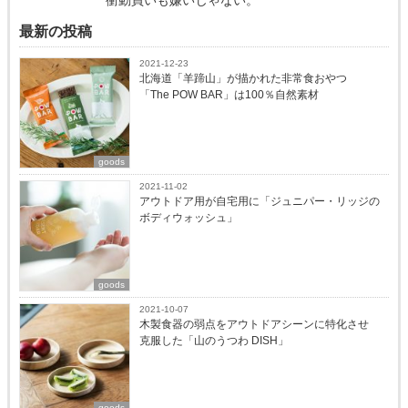
最新の投稿
2021-12-23
北海道「羊蹄山」が描かれた非常食おやつ
「The POW BAR」は100％自然素材
goods
2021-11-02
アウトドア用が自宅用に「ジュニパー・リッジの
ボディウォッシュ」
goods
2021-10-07
木製食器の弱点をアウトドアシーンに特化させ
克服した「山のうつわ DISH」
goods