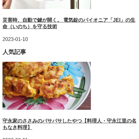
災害時、自動で鍵が開く。 電気錠のパイオニア「JEI」の生
命（いのち）を守る技術
2023-01-10
人気記事
守永家のささみのパサパサしたやつ【料理人・守永江里の名
もなき料理】