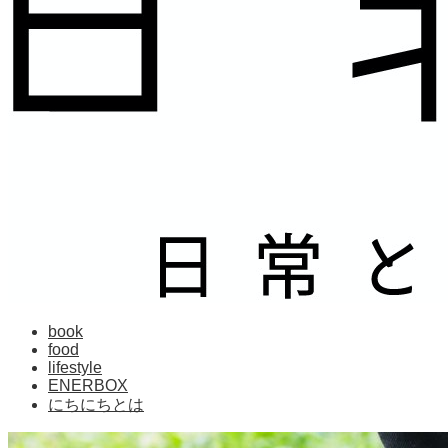
book
food
lifestyle
ENERBOX
にちにちとは