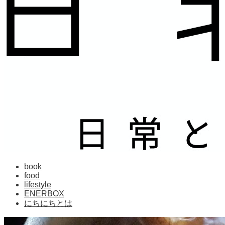
book
food
lifestyle
ENERBOX
にちにちとは