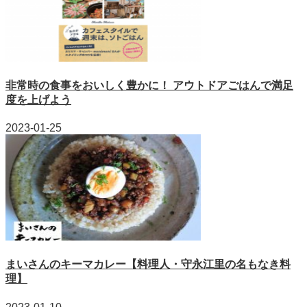
非常時の食事をおいしく豊かに！ アウトドアごはんで満足
度を上げよう
2023-01-25
まいさんのキーマカレー【料理人・守永江里の名もなき料
理】