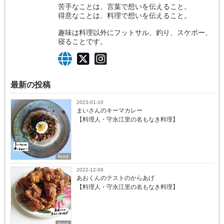
苦手なことは、言葉で想いを伝えること。
得意なことは、料理で想いを伝えること。
趣味は料理以外にフットサル、釣り、スケボー、
寝ることです。
最新の投稿
2023-01-10
まいさんのキーマカレー
【料理人・守永江里の名もなき料理】
food
2022-12-09
あおくんのテストのからあげ
【料理人・守永江里の名もなき料理】
food