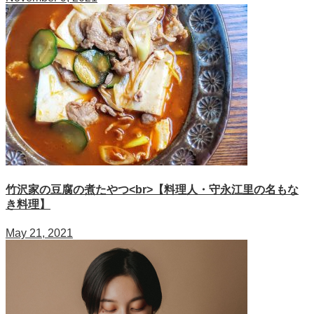
竹沢家の豆腐の煮たやつ<br>【料理人・守永江里の名もな
き料理】
May 21, 2021