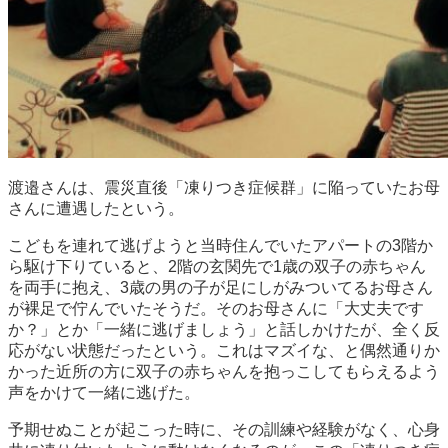
渡邉さんは、震災直後「凍りつき症候群」に陥っていたお母
さんに遭遇したという。
こどもを連れて逃げようと当時住んでいたアパートの3階か
ら駆け下りていると、2階の玄関先で1歳の双子の赤ちゃん
を両手に抱え、3歳の男の子が足にしがみついてるお母さん
が裸足で佇んでいたそうだ。そのお母さんに「大丈夫です
か？」とか「一緒に逃げましょう」と話しかけたが、全く反
応がない状態だったという。これはマズイな、と偶然通りか
かった近所の方に双子の赤ちゃんを抱っこしてもらえるよう
声をかけて一緒に逃げた。
予期せぬことが起こった時に、その訓練や経験がなく、心身