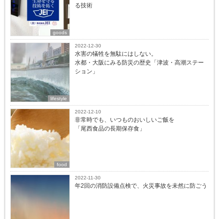
る技術
goods
2022-12-30
水害の犠牲を無駄にはしない。
水都・大阪にみる防災の歴史「津波・高潮ステー
ション」
lifestyle
2022-12-10
非常時でも、いつものおいしいご飯を
「尾西食品の長期保存食」
food
2022-11-30
年2回の消防設備点検で、火災事故を未然に防ごう