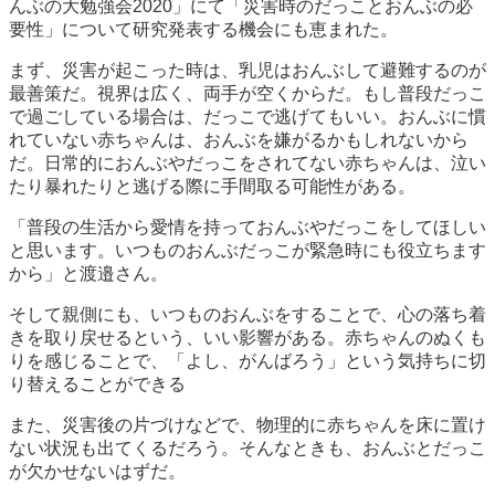
んぶの大勉強会2020」にて「災害時のだっことおんぶの必
要性」について研究発表する機会にも恵まれた。
まず、災害が起こった時は、乳児はおんぶして避難するのが
最善策だ。視界は広く、両手が空くからだ。もし普段だっこ
で過ごしている場合は、だっこで逃げてもいい。おんぶに慣
れていない赤ちゃんは、おんぶを嫌がるかもしれないから
だ。日常的におんぶやだっこをされてない赤ちゃんは、泣い
たり暴れたりと逃げる際に手間取る可能性がある。
「普段の生活から愛情を持っておんぶやだっこをしてほしい
と思います。いつものおんぶだっこが緊急時にも役立ちます
から」と渡邉さん。
そして親側にも、いつものおんぶをすることで、心の落ち着
きを取り戻せるという、いい影響がある。赤ちゃんのぬくも
りを感じることで、「よし、がんばろう」という気持ちに切
り替えることができる
また、災害後の片づけなどで、物理的に赤ちゃんを床に置け
ない状況も出てくるだろう。そんなときも、おんぶとだっこ
が欠かせないはずだ。