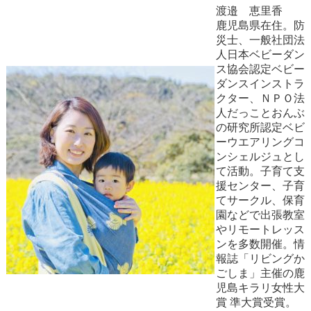
渡邉 恵里香
鹿児島県在住。防
災士、一般社団法
人日本ベビーダン
ス協会認定ベビー
ダンスインストラ
クター、ＮＰＯ法
人だっことおんぶ
の研究所認定ベビ
ーウエアリングコ
ンシェルジュとし
て活動。子育て支
援センター、子育
てサークル、保育
園などで出張教室
やリモートレッス
ンを多数開催。情
報誌「リビングか
ごしま」主催の鹿
児島キラリ女性大
賞 準大賞受賞。