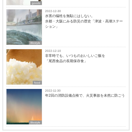
goods
2022-12-30
水害の犠牲を無駄にはしない。
水都・大阪にみる防災の歴史「津波・高潮ステー
ション」
lifestyle
2022-12-10
非常時でも、いつものおいしいご飯を
「尾西食品の長期保存食」
food
2022-11-30
年2回の消防設備点検で、火災事故を未然に防ごう
lifestyle