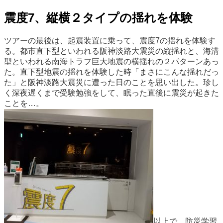
震度7、縦横２タイプの揺れを体験
ツアーの最後は、起震装置に乗って、震度7の揺れを体験す
る。都市直下型といわれる阪神淡路大震災の縦揺れと、海溝
型といわれる南海トラフ巨大地震の横揺れの２パターンあっ
た。直下型地震の揺れを体験した時「まさにこんな揺れだっ
た」と阪神淡路大震災に遭った日のことを思い出した。珍し
く深夜遅くまで受験勉強をして、眠った直後に震災が起きた
ことを…。
以上で、防災学習