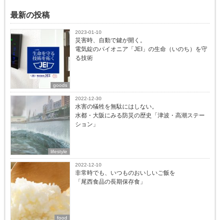
最新の投稿
2023-01-10
災害時、自動で鍵が開く。
電気錠のパイオニア「JEI」の生命（いのち）を守
る技術
goods
2022-12-30
水害の犠牲を無駄にはしない。
水都・大阪にみる防災の歴史「津波・高潮ステー
ション」
lifestyle
2022-12-10
非常時でも、いつものおいしいご飯を
「尾西食品の長期保存食」
food