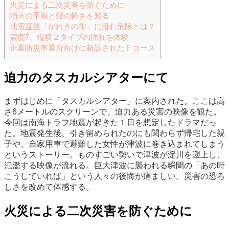
火災による二次災害を防ぐために
消火の手順と煙の怖さを知る
地震直後「がれきの街」に潜む危険とは？
震度7、縦横２タイプの揺れを体験
企業防災事業所向けに新設されたＦコース
迫力のタスカルシアターにて
まずはじめに「タスカルシアター」に案内された。ここは高
さ6メートルのスクリーンで、迫力ある災害の映像を観た。
今回は南海トラフ地震が起きた１日を想定したドラマだっ
た。地震発生後、引き留められたのにも関わらず帰宅した親
子や、自家用車で避難した女性が津波に巻き込まれてしまう
というストーリー。ものすごい勢いで津波が淀川を遡上し、
氾濫する映像が流れる。巨大津波に襲われる瞬間の「あの時
こうしていれば」という人々の後悔が痛ましい。災害の恐ろ
しさを改めて体感する。
火災による二次災害を防ぐために