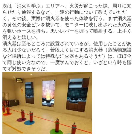
次は「消火を学ぶ」エリアへ。火災が起こった際、周りに知
らせたり通報するなど、一連の行動について教えていただ
く。その後、実際に消火器を使った体験を行う。まず消火器
の黄色の安全ピンを抜いて、モニターに映し出された火の元
を狙いホースを持ち、黒いレバーを握って噴射する。上手く
消えると嬉しい。
消火器は至るところに設置されているが、使用したことがあ
る人は少ないだろう。普段よく目にする消火器（危険物施設
など場所によっては特殊な消火器もあるそうだ）は、ほぼ全
て同じ使い方なので、一度学んでおくと、いざという時も慌
てず対処できそうだ。