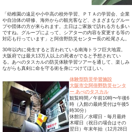
「幼稚園の遠足や小中高の校外学習、ＰＴＡの学習会、企業
や自治体の研修、海外からの観光客など、さまざまなグルー
プや団体の方が来られます。土日はご家族で訪れる方も多い
ですね。グループによって、シアターの内容を変更する等の
対応も行っています」と阿倍野防災センター長の松尾さん。
30年以内に発生すると言われている南海トラフ巨大地震。
大阪府では最大13万人以上の死者がでると予想されてい
る。あべのタスカルの防災体験学習ツアーを通して、楽しみ
ながらも真剣に命を守る術を身につけてほしい。
体験型防災学習施設
大阪市立阿倍野防災センタ
ー あべのタスカル
観覧時間／午前10時〜午後6
時（入館の最終受付は午後5
時30分）
休館日／水曜日・毎月最終
木曜日（祝日の場合はその
翌日）年末年始（12月28日