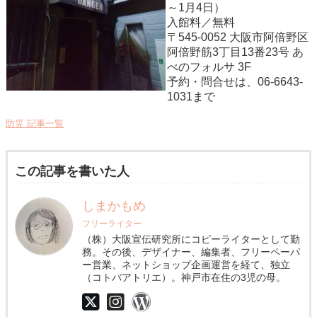
～1月4日）
入館料／無料
〒545-0052 大阪市阿倍野区
阿倍野筋3丁目13番23号 あ
べのフォルサ 3F
予約・問合せは、06-6643-
1031まで
防災 記事一覧
この記事を書いた人
しまかもめ
フリーライター
（株）大阪宣伝研究所にコピーライターとして勤
務。その後、デザイナー、編集者、フリーペーパ
ー営業、ネットショップ企画運営を経て、独立
（コトバアトリエ）。神戸市在住の3児の母。