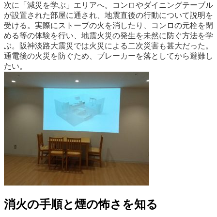
次に「減災を学ぶ」エリアへ。コンロやダイニングテーブル
が設置された部屋に通され、地震直後の行動について説明を
受ける。実際にストーブの火を消したり、コンロの元栓を閉
める等の体験を行い、地震火災の発生を未然に防ぐ方法を学
ぶ。阪神淡路大震災では火災による二次災害も甚大だった。
通電後の火災を防ぐため、ブレーカーを落としてから避難し
たい。
消火の手順と煙の怖さを知る