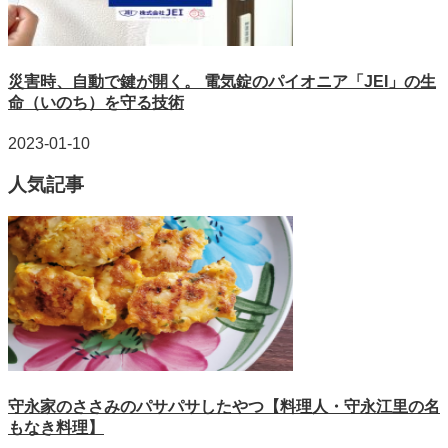
災害時、自動で鍵が開く。 電気錠のパイオニア「JEI」の生
命（いのち）を守る技術
2023-01-10
人気記事
守永家のささみのパサパサしたやつ【料理人・守永江里の名
もなき料理】