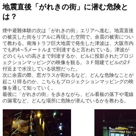
地震直後「がれきの街」に潜む危険と
は？
煙中避難体験の次は「がれきの街」エリアへ進む。地震直後
の被災した街をリアルに再現した空間で、余震の被害につい
て教わる。南海トラフ巨大地震で発生した津波は、大阪市内
でも約4～5メートルまで到達すると言われている。津波が
どのくらいの高さまで到達するか、ビルに投影されたプロジ
ェクションマッピングの映像を観る。３Ｆ階建てビルの2Ｆ
付近まで水没している状態だった。
次に余震の際、窓ガラスが割れるなど、どんな危険なことが
起こり得るのか、こちらもプロジェクションマッピングの映
像を通して知っていく。
最後に「がれきの街」を歩きながら、ビル看板の落下や電線
の漏電など、どんな場所に危険が潜んでいるかを教わる。