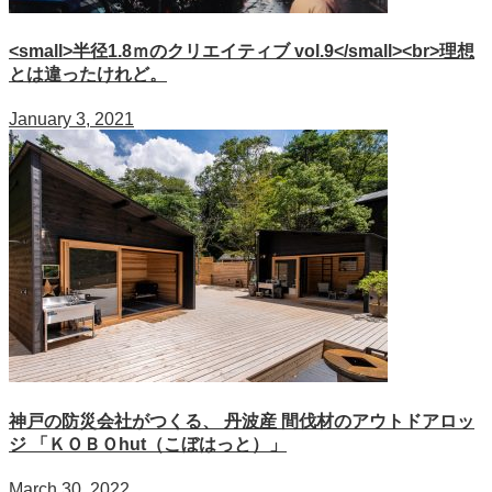
<small>半径1.8ｍのクリエイティブ vol.9</small><br>理想
とは違ったけれど。
January 3, 2021
神戸の防災会社がつくる、 丹波産 間伐材のアウトドアロッ
ジ 「ＫＯＢＯhut（こぼはっと）」
March 30, 2022