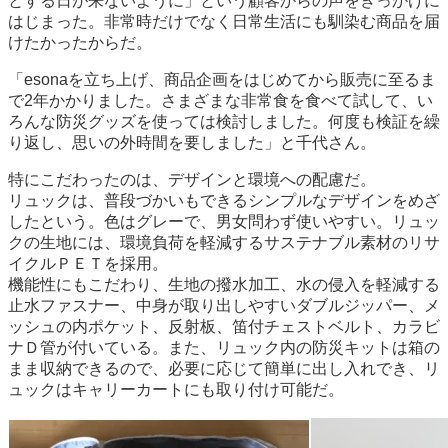
とする日が来ないように」という顧客からの声をきっかけに
はじまった。非常時だけでなく日常生活にも馴染む商品を届
けたかったからだ。
「esonaを立ち上げ、商品企画をはじめてから販売に至るま
で2年かかりました。さまざまな非常食を食べて試して、い
ろんな防災グッズを使っては検討しました。何度も検証を繰
り返し、思いの外時間を要しました」と千代さん。
特にこだわったのは、デザインと環境への配慮だ。
リュックは、普段づかいもできるシンプルなデザインをめざ
したという。色はグレーで、男女問わず使いやすい。リュッ
クの生地には、環境負荷を軽減するサステナブル素材のリサ
イクルＰＥＴを採用。
機能性にもこだわり、生地の撥水加工、水の侵入を軽減する
止水ファスナー、中身が取り出しやすいダブルジッパー、メ
ッシュの内ポケット、反射板、笛付チェストベルト、カラビ
ナＤ管が付いている。また、リュック内の防災キットは箱の
まま収納できるので、必要に応じて簡単に出し入れでき、リ
ュックはキャリーカートにも取り付け可能だ。