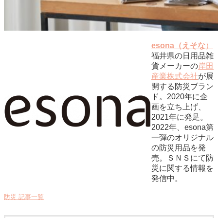
esona（えそな
）
福井県の日用品雑
貨メーカーの
岸田
産業株式会社
が展
開する防災ブラン
ド。2020年に企
画を立ち上げ、
2021年に発足。
2022年、esona第
一弾のオリジナル
の防災用品を発
売。ＳＮＳにて防
災に関する情報を
発信中。
防災 記事一覧