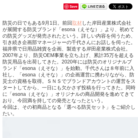
Save
防災の日でもある9月1日。前回
取材
した岸田産業株式会社
が展開する防災ブランド「esona（えそな）」より、初めて
の防災グッズが発売されたという。詳しい内容を伺うため、
引き続き企画部マネージャーの千代さんにお話しを伺った。
福井県で日用品雑貨を企画、製造する岸田産業株式会社。
2007年より、防災OEM事業を立ち上げ、累計35万を超える
防災用品を出荷してきた。2020年には防災のオリジナルブ
ランド「esona（えそな）」を始動。千代さんは８年前に入
社し、「esona（えそな）」の企画運営に携わりながら、防
災士の資格を取得。ＳＮＳでブランドアカウントの運営をス
タートしてから、一日にも欠かさず投稿を行ってきた。同時
に「esona（えそな）」オリジナルの商品開発を進めてきて
おり、今回満を持しての発売となったという。
今回は、その初商品となる「選べる防災セット」をご紹介し
たい。