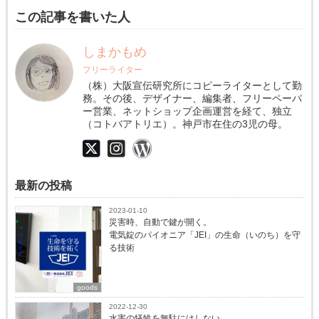
この記事を書いた人
しまかもめ
フリーライター
（株）大阪宣伝研究所にコピーライターとして勤
務。その後、デザイナー、編集者、フリーペーパ
ー営業、ネットショップ企画運営を経て、独立
（コトバアトリエ）。神戸市在住の3児の母。
最新の投稿
2023-01-10
災害時、自動で鍵が開く。
電気錠のパイオニア「JEI」の生命（いのち）を守
る技術
goods
2022-12-30
水害の犠牲を無駄にはしない。