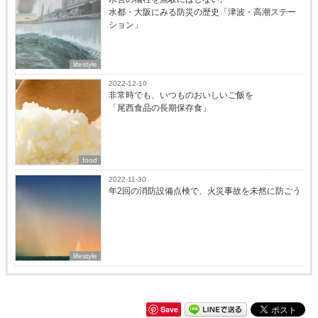
水都・大阪にみる防災の歴史「津波・高潮ステー
ション」
lifestyle
2022-12-10
非常時でも、いつものおいしいご飯を
「尾西食品の長期保存食」
food
2022-11-30
年2回の消防設備点検で、火災事故を未然に防ごう
lifestyle
Save