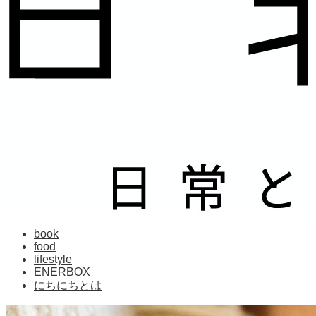
book
food
lifestyle
ENERBOX
にちにちとは