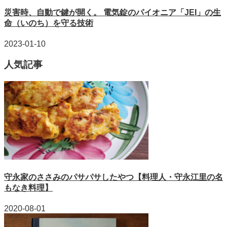
災害時、自動で鍵が開く。 電気錠のパイオニア「JEI」の生
命（いのち）を守る技術
2023-01-10
人気記事
守永家のささみのパサパサしたやつ【料理人・守永江里の名
もなき料理】
2020-08-01