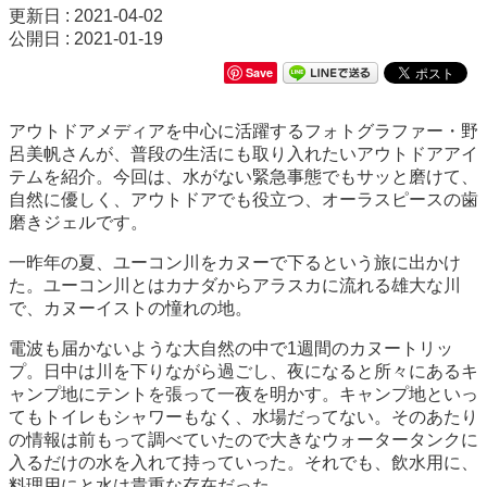
更新日 : 2021-04-02
公開日 : 2021-01-19
Save
アウトドアメディアを中心に活躍するフォトグラファー・野
呂美帆さんが、普段の生活にも取り入れたいアウトドアアイ
テムを紹介。今回は、水がない緊急事態でもサッと磨けて、
自然に優しく、アウトドアでも役立つ、オーラスピースの歯
磨きジェルです。
一昨年の夏、ユーコン川をカヌーで下るという旅に出かけ
た。ユーコン川とはカナダからアラスカに流れる雄大な川
で、カヌーイストの憧れの地。
電波も届かないような大自然の中で1週間のカヌートリッ
プ。日中は川を下りながら過ごし、夜になると所々にあるキ
ャンプ地にテントを張って一夜を明かす。キャンプ地といっ
てもトイレもシャワーもなく、水場だってない。そのあたり
の情報は前もって調べていたので大きなウォータータンクに
入るだけの水を入れて持っていった。それでも、飲水用に、
料理用にと水は貴重な存在だった。