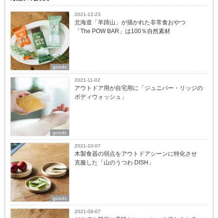
2021-12-23
北海道「羊蹄山」が描かれた非常食おやつ
「The POW BAR」は100％自然素材
goods
2021-11-02
アウトドア用が自宅用に「ジュニパー・リッジの
ボディウォッシュ」
goods
2021-10-07
木製食器の弱点をアウトドアシーンに特化させ
克服した「山のうつわ DISH」
goods
2021-09-07