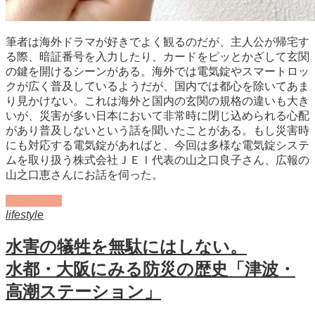
筆者は海外ドラマが好きでよく観るのだが、主人公が帰宅す
る際、暗証番号を入力したり、カードをピッとかざして玄関
の鍵を開けるシーンがある。海外では電気錠やスマートロッ
クが広く普及しているようだが、国内では都心を除いてあま
り見かけない。これは海外と国内の玄関の規格の違いも大き
いが、災害が多い日本において非常時に閉じ込められる心配
があり普及しないという話を聞いたことがある。もし災害時
にも対応する電気錠があればと、今回は多様な電気錠システ
ムを取り扱う株式会社ＪＥＩ代表の山之口良子さん、広報の
山之口恵さんにお話を伺った。
記事を読む
lifestyle
水害の犠牲を無駄にはしない。
水都・大阪にみる防災の歴史「津波・
高潮ステーション」